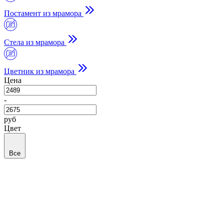
Постамент из мрамора
Стела из мрамора
Цветник из мрамора
Цена
-
руб
Цвет
Все